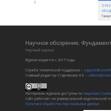
2
О РЕ
НЕОД
Гаюро
Научное обозрение. Фундамен
Научный журнал
Журнал издается с 2017 года.
Служба технической поддержки –
support@scientif
Главный редактор Старчикова Н.Е. –
edition@scient
Материалы журнала доступны по
лицензии Creati
Сайт работает на универсальной издательской 
Политика обработки персональных данных