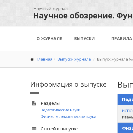
Научный журнал
Научное обозрение. Фу
О ЖУРНАЛЕ
ВЫПУСКИ
ПРАВИЛА
Главная
Выпуски журнала
Выпуск журнала №4
Вып
Информация о выпуске
Педа
Разделы
Педагогические науки
ИСПО
Физико-математические науки
Иваньк
Физи
Статей в выпуске