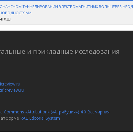
ЗОНАНСНОМ ТУННЕЛИРОВАНИИ ЭЛЕКТРОМАГНИТНЫХ ВОЛН ЧЕРЕЗ НЕ
НОРОДНОСТЯМИ
в Х.Ш.
тальные и прикладные исследования
icreview.ru
ificreview.ru
ve Commons «Attribution» («Атрибуция») 4.0 Всемирная
.
платформе
RAE Editorial System