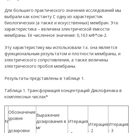
Для большего практического значения исследований мы
выбрали как константу С одну из характеристик
биологических (а также и искусственных) мембран. Эта
характеристика – величина электрической ёмкости
мембраны. Её численное значение: 0,163 мФ*см-2.
Эту характеристику мы использовали т.к. она является
функциональным результатом и плотности мембраны, и
электрического сопротивления, а также величины
электрического пробоя мембраны.
Результаты представлены в таблице 1.
Таблица 1. Трансформация концентраций Диклофенака в
комплексных числах*
Обозначение
Выражение
уровня
N
дозирования в
Итерация
Итерация
Итерация
мг
дозировки
- 2
- 3