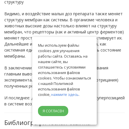
структуру
Видимо, и воздействие малых доз препарата также меняет
структуру мембран как системы. В организме человека и
животных высокие дозы настолько влияют на структуру
мембран, что рецепторы (как и активный центр ферментов)
меняют пространственную структуру, что инактивирует их.
Дальнейшие итерации показывают, что клетка, как
Мы используем файлы
системная единица, пытается скомпенсировать состояние
cookies для улучшения
мембраны.
работы сайта. Оставаясь на
нашем сайте, вы
соглашаетесь с условиями
В заключении нашего «виртуального» исследования
использования файлов
главным выводом является необходимость
cookies. Чтобы ознакомиться
экспериментального подтверждения (или его отрицания)
с нашей Политикой
полученных результатов.
использования файлов
cookie,
нажмите здесь
.
И последнее: данные аттракторы и являются суперпозицией
в системе воздействия препаратов.
Я СОГЛАСЕН
Библиографическая ссылка