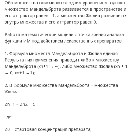
Оба множества описываются одним уравнением, однако
множество Мандельброта развивается в пространстве и
его аттрактор равен - 1, а множество Жюлиа развивается
внутрь множества и его аттрактор равен 0.
Работа математической модели с точки зрения анализа
функции ИМ под действием лекарственных препаратов
1. Формула множеств Мандельброта и Жюлиа единая.
Результат их применения приводит либо к множеству
Мандельброта (хn+1 → ∞), либо множество Жюлиа (xn + 1
→ 0; хn+1 →1);
2. В формуле множества Мандельброта – множества
Жюлиа
Zn+1 = Zn2 + C
где:
Z0 – стартовая концентрация препарата;