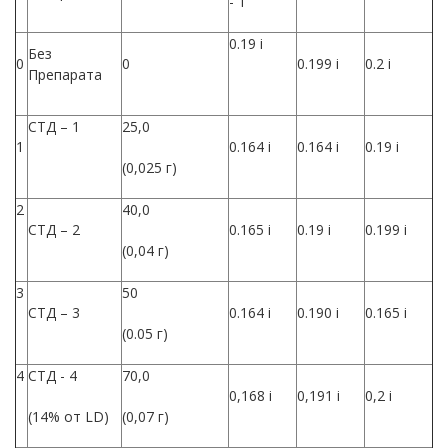
- 1
0.19 i
Без
0
0
0.199 i
0.2 i
Препарата
СТД – 1
25,0
1
0.164 i
0.164 i
0.19 i
(0,025 г)
2
40,0
СТД – 2
0.165 i
0.19 i
0.199 i
(0,04 г)
3
50
СТД – 3
0.164 i
0.190 i
0.165 i
(0.05 г)
4
СТД - 4
70,0
0,168 i
0,191 i
0,2 i
(14% от LD)
(0,07 г)