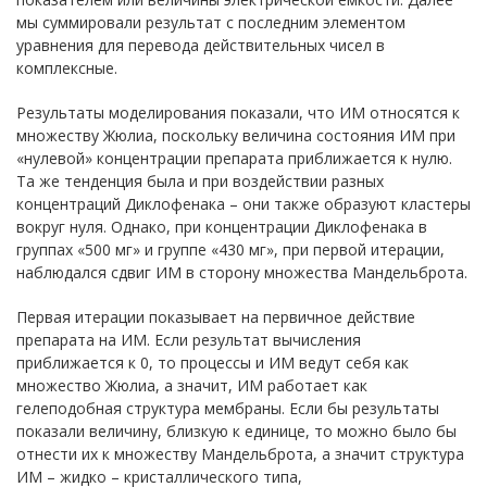
мы суммировали результат с последним элементом
уравнения для перевода действительных чисел в
комплексные.
Результаты моделирования показали, что ИМ относятся к
множеству Жюлиа, поскольку величина состояния ИМ при
«нулевой» концентрации препарата приближается к нулю.
Та же тенденция была и при воздействии разных
концентраций Диклофенака – они также образуют кластеры
вокруг нуля. Однако, при концентрации Диклофенака в
группах «500 мг» и группе «430 мг», при первой итерации,
наблюдался сдвиг ИМ в сторону множества Мандельброта.
Первая итерации показывает на первичное действие
препарата на ИМ. Если результат вычисления
приближается к 0, то процессы и ИМ ведут себя как
множество Жюлиа, а значит, ИМ работает как
гелеподобная структура мембраны. Если бы результаты
показали величину, близкую к единице, то можно было бы
отнести их к множеству Мандельброта, а значит структура
ИМ – жидко – кристаллического типа,