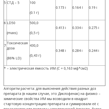
5
СТД – 5
100
0.173 i
0.164 I
0.19 i
(0.1 г)
6
LD50
500,0
0.413 i
0.334 i
0.275 i
(maxs)
(0,5 г)
Токсическая
7
430,0
доза
0.348 i
0.284 i
0.244 i
(0,43 г)
(86% LD)
* – электрическая ёмкость ИМ (С = 0,163 мф*см2)
Алгоритм расчета: для выяснения действия разных доз
препарата (в нашем случае, это Диклофенак) на физико –
химические свойства ИМ мы возводили в квадрат
стартовую концентрацию препарата и суммировали её с
показателем или величины электрической ёмкости. Далее