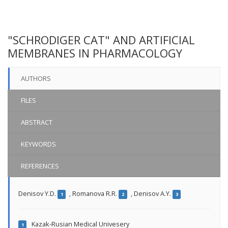
"SCHRODIGER CAT" AND ARTIFICIAL
MEMBRANES IN PHARMACOLOGY
AUTHORS
FILES
ABSTRACT
KEYWORDS
REFERENCES
Denisov Y.D.
,
Romanova R.R.
,
Denisov A.Y.
1
2
3
Kazak-Rusian Medical Univesery
1