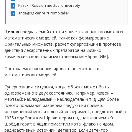
Kazak - Russion medical universety
2
antiaging cenre "Promoitalia"
3
Целью
предлагаемой статьи является анализ возможных
математических моделей, таких как формирование
фрактальных множеств, расчет суперпозиции в прогнозе
действия лекарственных препаратов на физико –
химические свойства искусственных мембран (ИМ).
Постараемся проанализировать возможности
математических моделей.
Суперпозиция: ситуация, когда объект может быть
одновременно в двух состояниях. Например, живой –
мертвый; наблюдаемый – наблюдатель и т. д. Для более
ясного понимания разберём следующий пример:
исторический мыслительный эксперимент, предложенный в
1935 году Эрвином Шрёдингером под называнием «Кот
Шрёдингера»: в ящик поместили кота, флакон с ядом,
радиоактивный источник, детектор. Если детектор