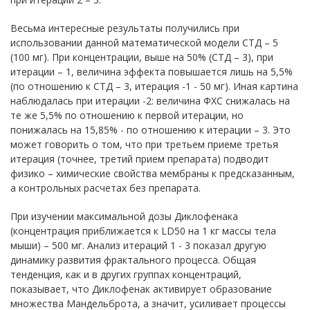
Весьма интересные результаты получились при
использовании данной математической модели СТД – 5
(100 мг). При концентрации, выше на 50% (СТД – 3), при
итерации – 1, величина эффекта повышается лишь на 5,5%
(по отношению к СТД – 3, итерация -1 - 50 мг). Иная картина
наблюдалась при итерации -2: величина ФХС снижалась на
те же 5,5% по отношению к первой итерации, но
понижалась на 15,85% - по отношению к итерации – 3. Это
может говорить о том, что при третьем приеме третья
итерация (точнее, третий прием препарата) подводит
физико – химические свойства мембраны к предсказанным,
а контрольных расчетах без препарата.
При изучении максимальной дозы Диклофенака
(концентрация приближается к LD50 на 1 кг массы тела
мыши) – 500 мг. Анализ итераций 1 - 3 показал другую
динамику развития фрактального процесса. Общая
тенденция, как и в других группах концентраций,
показывает, что Диклофенак активирует образование
множества Мандельброта, а значит, усиливает процессы