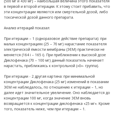
(500 мг и 430 мг) – наибольшая величина этого показателя
в первой и второй итерации. К этому стоит прибавить, что
эти концентрации являются или смертельной дозой, либо
токсической дозой данного препарата.
Анализ итераций показал:
При итерации – 1 (одноразовое действие препарата): при
малых концентрациях (25 – 70 мг) нарастание показателя
электрической ёмкости мембраны (ЭЕМ) практически не
меняется (164 i – 165 i). При приближении к высокой дозе
Диклофенака (70 – 100 мг) данный показатель начинает
нарастать, приближаясь к контрольной («0»- группа).
При итерации - 2 другая картина: при минимальной
концентрации Диклофенака (25 мг) изменений в показании
ЭЕМ не наблюдалось, по отношению к итерации – 1, но
далее идет значительное увеличение. Оно наблюдается до
концентрации 100 мг, когда значение ЭЕМ вновь
возвращается к концентрации диклофенака «25 мг». Кроме
того, показатель ниже, чем при итерации – 1.