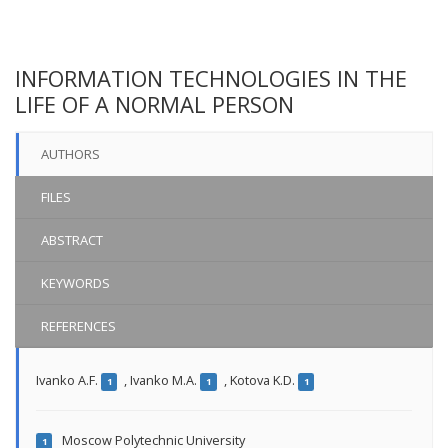
INFORMATION TECHNOLOGIES IN THE
LIFE OF A NORMAL PERSON
AUTHORS
FILES
ABSTRACT
KEYWORDS
REFERENCES
Ivanko A.F.
,
Ivanko M.A.
,
Kotova K.D.
1
1
1
Moscow Polytechnic University
1