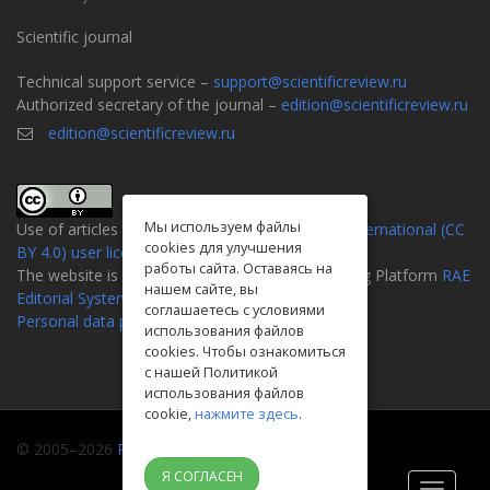
Scientific journal
Technical support service –
support@scientificreview.ru
Authorized secretary of the journal –
edition@scientificreview.ru
edition@scientificreview.ru
Мы используем файлы
Use of articles is defined by the
Attribution 4.0 International (CC
cookies для улучшения
BY 4.0) user license
.
работы сайта. Оставаясь на
The website is created on the Universal Publishing Platform
RAE
нашем сайте, вы
Editorial System
соглашаетесь с условиями
Personal data processing policy
использования файлов
cookies. Чтобы ознакомиться
с нашей Политикой
использования файлов
cookie,
нажмите здесь
.
© 2005–2026
Russian academy of natural history
Я СОГЛАСЕН