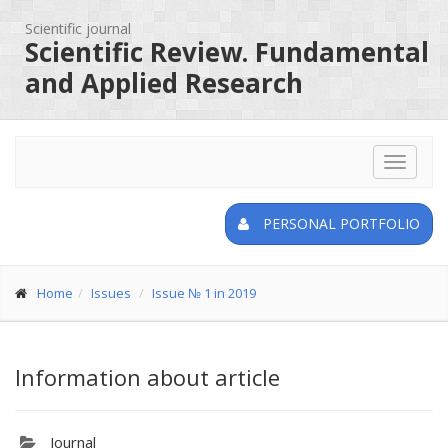
Scientific journal
Scientific Review. Fundamental
and Applied Research
Toggle
navigat
PERSONAL PORTFOLIO
Home
Issues
Issue № 1 in 2019
Information about article
Journal